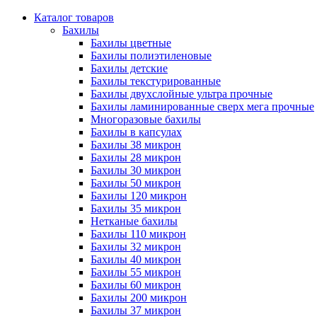
Каталог товаров
Бахилы
Бахилы цветные
Бахилы полиэтиленовые
Бахилы детские
Бахилы текстурированные
Бахилы двухслойные ультра прочные
Бахилы ламинированные сверх мега прочные
Многоразовые бахилы
Бахилы в капсулах
Бахилы 38 микрон
Бахилы 28 микрон
Бахилы 30 микрон
Бахилы 50 микрон
Бахилы 120 микрон
Бахилы 35 микрон
Нетканые бахилы
Бахилы 110 микрон
Бахилы 32 микрон
Бахилы 40 микрон
Бахилы 55 микрон
Бахилы 60 микрон
Бахилы 200 микрон
Бахилы 37 микрон