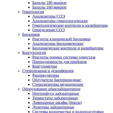
Бахилы 180 микрон
Бахилы 160 микрон
Гематология
Анализаторы СОЭ
Анализаторы гематологические
Гематологические контроли и калибраторы
Определение СОЭ
Биохимия
Реагенты клинической биохимии
Анализаторы биохимические
Биохимические контроли и калибраторы
Коагулология
Реагенты оценки системы гемостаза
Принадлежности для приборов
Коагулометры
Стерилизация и дезинфекция
Рециркуляторы
Облучатели бактерицидные
Стерилизаторы медицинские
Оборудование общелабораторное
Центрифуги лабораторные
Термостаты лабораторные
Ламинарные шкафы (боксы)
Дозаторы лабораторные
Системы водоочистки и водоподготовки