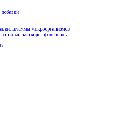
, добавки
бавки, штаммы микроорганизмов
: готовые растворы, фиксаналы
H)