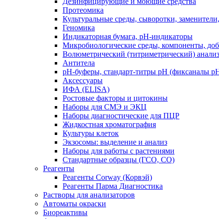
Дезинфицирующие и моющие средства
Протеомика
Культуральные среды, сыворотки, заменители
Геномика
Индикаторная бумага, рН-индикаторы
Микробиологические среды, компоненты, до
Волюметрический (титриметрический) анализ
Антитела
pH-буферы, стандарт-титры pH (фиксаналы p
Аксессуары
ИФА (ELISA)
Ростовые факторы и цитокины
Наборы для СМЭ и ЭКЦ
Наборы диагностические для ПЦР
Жидкостная хроматография
Культуры клеток
Экзосомы: выделение и анализ
Наборы для работы с растениями
Стандартные образцы (ГСО, CO)
Реагенты
Реагенты Corway (Корвэй)
Реагенты Парма Диагностика
Растворы для анализаторов
Автоматы окраски
Биореактивы