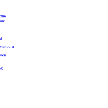
ства
ные
ы
в
ельности
змов
ы)