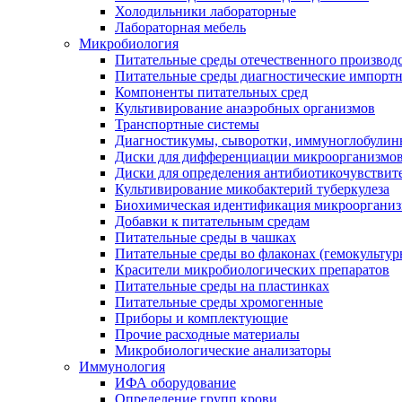
Холодильники лабораторные
Лабораторная мебель
Микробиология
Питательные среды отечественного производ
Питательные среды диагностические импорт
Компоненты питательных сред
Культивирование анаэробных организмов
Транспортные системы
Диагностикумы, сыворотки, иммуноглобулин
Диски для дифференциации микроорганизмо
Диски для определения антибиотикочувствит
Культивирование микобактерий туберкулеза
Биохимическая идентификация микрооргани
Добавки к питательным средам
Питательные среды в чашках
Питательные среды во флаконах (гемокультур
Красители микробиологических препаратов
Питательные среды на пластинках
Питательные среды хромогенные
Приборы и комплектующие
Прочие расходные материалы
Микробиологические анализаторы
Иммунология
ИФА оборудование
Определение групп крови