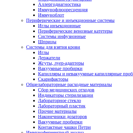
Аллергодиагностика
Иммунофлюоресценция
Иммуноблот
Периферические и инъекционные системы
Иглы инъекционные
Периферические венозные катетеры
Системы инфузионные
Шприцы
Системы для взятия крови
Иглы
Держатели
Жгуты, луер-адаптеры
Вакуумные пробирки
Капилляры и невакуумные капиллярные про
Скарифакторы
Общелабораторные расходные материалы
Сбор медицинских отходов
Индикаторы стерилизации
Лабораторное стекло
Лабораторный пластик
Прочие материалы
Наконечники дозаторов
Вакуумные пробирки
Контактные чашки Петри
Иммуноферментный анализ