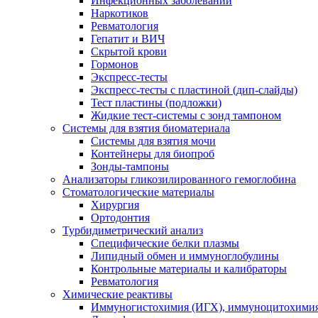
Инфекционных заболеваний
Наркотиков
Ревматология
Гепатит и ВИЧ
Скрытой крови
Гормонов
Экспресс-тесты
Экспресс-тесты с пластиной (дип-слайды)
Тест пластины (подложки)
Жидкие тест-системы с зонд тампоном
Системы для взятия биоматериала
Системы для взятия мочи
Контейнеры для биопроб
Зонды-тампоны
Анализаторы гликозилированного гемоглобина
Стоматологические материалы
Хирургия
Ортодонтия
Турбидиметрический анализ
Специфические белки плазмы
Липидный обмен и иммуноглобулины
Контрольные материалы и калибраторы
Ревматология
Химические реактивы
Иммуногистохимия (ИГХ), иммуноцитохимия