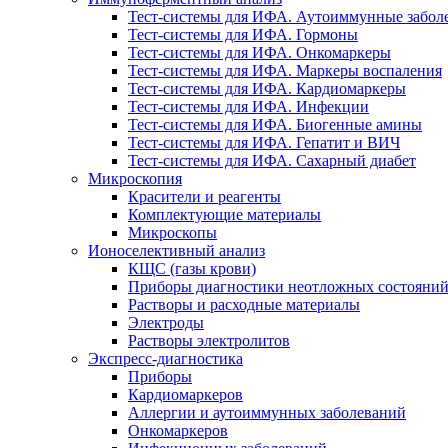
Тест-системы для ИФА. Аутоиммунные забол
Тест-системы для ИФА. Гормоны
Тест-системы для ИФА. Онкомаркеры
Тест-системы для ИФА. Маркеры воспаления
Тест-системы для ИФА. Кардиомаркеры
Тест-системы для ИФА. Инфекции
Тест-системы для ИФА. Биогенные амины
Тест-системы для ИФА. Гепатит и ВИЧ
Тест-системы для ИФА. Сахарный диабет
Микроскопия
Красители и реагенты
Комплектующие материалы
Микроскопы
Ионоселективный анализ
КЩС (газы крови)
Приборы диагностики неотложных состояни
Растворы и расходные материалы
Электроды
Растворы электролитов
Экспресс-диагностика
Приборы
Кардиомаркеров
Аллергии и аутоиммунных заболеваний
Онкомаркеров