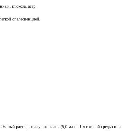
нный, глюкоза, агар.
 легкой опалесценцией.
%-ный раствор теллурита калия (5,0 мл на 1 л готовой среды) или