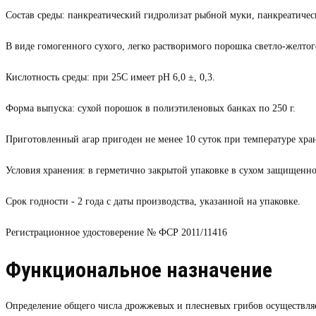
Состав среды: панкреатический гидролизат рыбной муки, панкреатичес
В виде гомогенного сухого, легко растворимого порошка светло-желтого
Кислотность среды: при 25С имеет рН 6,0 ±, 0,3.
Форма выпуска: сухой порошок в полиэтиленовых банках по 250 г.
Приготовленный агар пригоден не менее 10 суток при температуре хран
Условия хранения: в герметично закрытой упаковке в сухом защищенном
Срок годности - 2 года с даты производства, указанной на упаковке.
Регистрационное удостоверение № ФСР 2011/11416
Функциональное назначение
Определение общего числа дрожжевых и плесневых грибов осуществляет