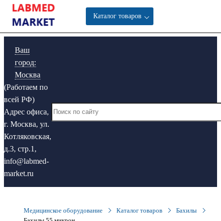
Каталог товаров
Ваш
город:
Москва
(Работаем по
всей РФ)
Адрес офиса,
г. Москва, ул.
Котляковская,
д.3, стр.1,
info@labmed-
market.ru
Медицинское оборудование
Каталог товаров
Бахилы
Бахилы 55 микрон