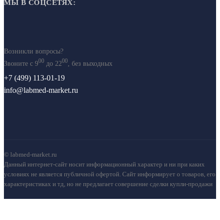
МЫ В СОЦСЕТЯХ:
Возникли вопросы?
00
00
Звоните с 9
до 22
, без выходных
+7 (499) 113-01-19
info@labmed-market.ru
© labmed-market.ru
Данный интернет-сайт носит информационный характер и ни при каких
условиях не является публичной офертой. Сайт информирует о товаров, его
характеристиках и тд, но не предлагает совершение сделки купли-продажи