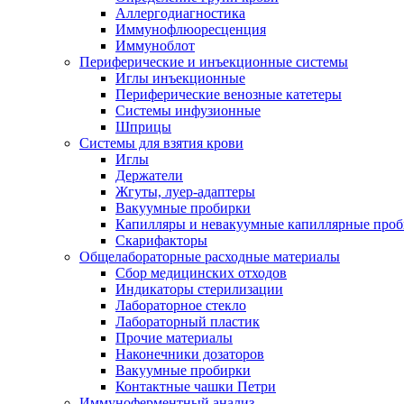
Аллергодиагностика
Иммунофлюоресценция
Иммуноблот
Периферические и инъекционные системы
Иглы инъекционные
Периферические венозные катетеры
Системы инфузионные
Шприцы
Системы для взятия крови
Иглы
Держатели
Жгуты, луер-адаптеры
Вакуумные пробирки
Капилляры и невакуумные капиллярные про
Скарифакторы
Общелабораторные расходные материалы
Сбор медицинских отходов
Индикаторы стерилизации
Лабораторное стекло
Лабораторный пластик
Прочие материалы
Наконечники дозаторов
Вакуумные пробирки
Контактные чашки Петри
Иммуноферментный анализ