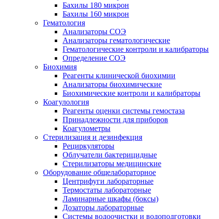
Бахилы 180 микрон
Бахилы 160 микрон
Гематология
Анализаторы СОЭ
Анализаторы гематологические
Гематологические контроли и калибраторы
Определение СОЭ
Биохимия
Реагенты клинической биохимии
Анализаторы биохимические
Биохимические контроли и калибраторы
Коагулология
Реагенты оценки системы гемостаза
Принадлежности для приборов
Коагулометры
Стерилизация и дезинфекция
Рециркуляторы
Облучатели бактерицидные
Стерилизаторы медицинские
Оборудование общелабораторное
Центрифуги лабораторные
Термостаты лабораторные
Ламинарные шкафы (боксы)
Дозаторы лабораторные
Системы водоочистки и водоподготовки