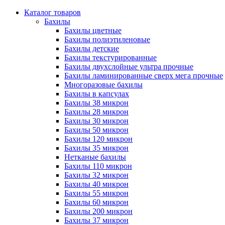
Каталог товаров
Бахилы
Бахилы цветные
Бахилы полиэтиленовые
Бахилы детские
Бахилы текстурированные
Бахилы двухслойные ультра прочные
Бахилы ламинированные сверх мега прочные
Многоразовые бахилы
Бахилы в капсулах
Бахилы 38 микрон
Бахилы 28 микрон
Бахилы 30 микрон
Бахилы 50 микрон
Бахилы 120 микрон
Бахилы 35 микрон
Нетканые бахилы
Бахилы 110 микрон
Бахилы 32 микрон
Бахилы 40 микрон
Бахилы 55 микрон
Бахилы 60 микрон
Бахилы 200 микрон
Бахилы 37 микрон