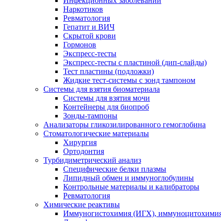
Инфекционных заболеваний
Наркотиков
Ревматология
Гепатит и ВИЧ
Скрытой крови
Гормонов
Экспресс-тесты
Экспресс-тесты с пластиной (дип-слайды)
Тест пластины (подложки)
Жидкие тест-системы с зонд тампоном
Системы для взятия биоматериала
Системы для взятия мочи
Контейнеры для биопроб
Зонды-тампоны
Анализаторы гликозилированного гемоглобина
Стоматологические материалы
Хирургия
Ортодонтия
Турбидиметрический анализ
Специфические белки плазмы
Липидный обмен и иммуноглобулины
Контрольные материалы и калибраторы
Ревматология
Химические реактивы
Иммуногистохимия (ИГХ), иммуноцитохимия