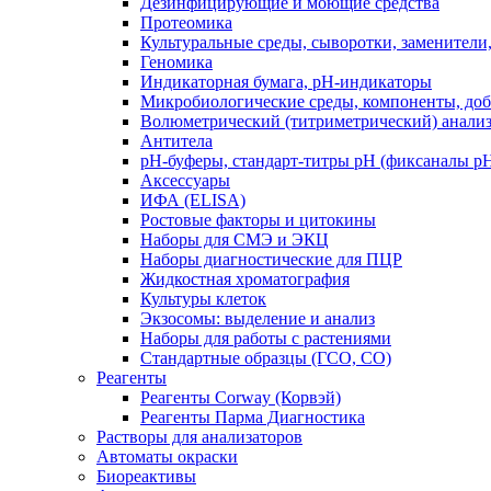
Дезинфицирующие и моющие средства
Протеомика
Культуральные среды, сыворотки, заменители
Геномика
Индикаторная бумага, рН-индикаторы
Микробиологические среды, компоненты, до
Волюметрический (титриметрический) анализ
Антитела
pH-буферы, стандарт-титры pH (фиксаналы p
Аксессуары
ИФА (ELISA)
Ростовые факторы и цитокины
Наборы для СМЭ и ЭКЦ
Наборы диагностические для ПЦР
Жидкостная хроматография
Культуры клеток
Экзосомы: выделение и анализ
Наборы для работы с растениями
Стандартные образцы (ГСО, CO)
Реагенты
Реагенты Corway (Корвэй)
Реагенты Парма Диагностика
Растворы для анализаторов
Автоматы окраски
Биореактивы