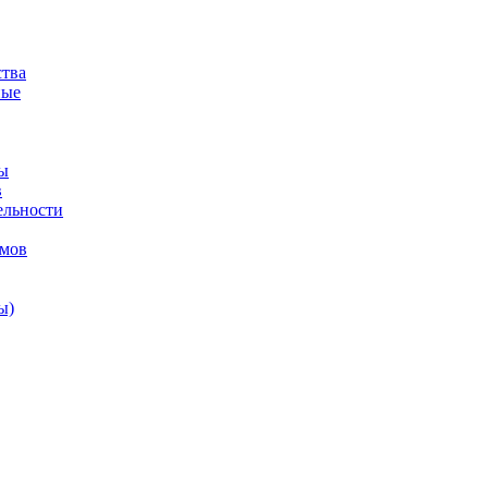
ства
ные
ы
в
ельности
змов
ы)