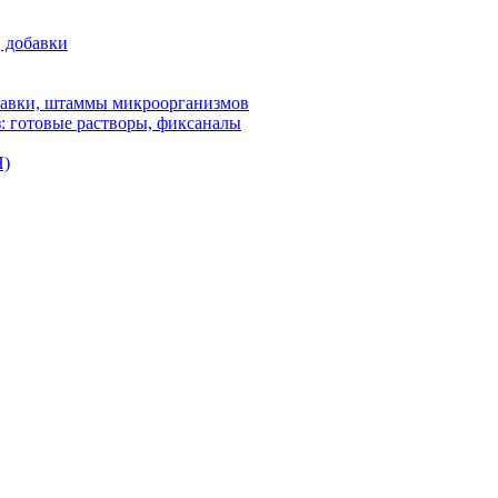
, добавки
бавки, штаммы микроорганизмов
: готовые растворы, фиксаналы
H)