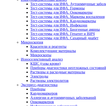
Тест-системы для ИФА. Аутоиммунные забол
Тест-системы для ИФА. Гормоны
Тест-системы для ИФА. Онкомаркеры
Тест-системы для ИФА. Маркеры воспаления
Тест-системы для ИФА. Кардиомаркеры
Тест-системы для ИФА. Инфекции
Тест-системы для ИФА. Биогенные амины
Тест-системы для ИФА. Гепатит и ВИЧ
Тест-системы для ИФА. Сахарный диабет
Микроскопия
Красители и реагенты
Комплектующие материалы
Микроскопы
Ионоселективный анализ
КЩС (газы крови)
Приборы диагностики неотложных состояни
Растворы и расходные материалы
Электроды
Растворы электролитов
Экспресс-диагностика
Приборы
Кардиомаркеров
Аллергии и аутоиммунных заболеваний
Онкомаркеров