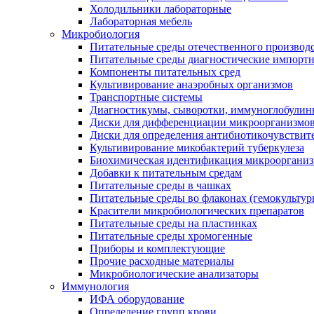
Холодильники лабораторные
Лабораторная мебель
Микробиология
Питательные среды отечественного производ
Питательные среды диагностические импорт
Компоненты питательных сред
Культивирование анаэробных организмов
Транспортные системы
Диагностикумы, сыворотки, иммуноглобулин
Диски для дифференциации микроорганизмо
Диски для определения антибиотикочувствит
Культивирование микобактерий туберкулеза
Биохимическая идентификация микрооргани
Добавки к питательным средам
Питательные среды в чашках
Питательные среды во флаконах (гемокультур
Красители микробиологических препаратов
Питательные среды на пластинках
Питательные среды хромогенные
Приборы и комплектующие
Прочие расходные материалы
Микробиологические анализаторы
Иммунология
ИФА оборудование
Определение групп крови