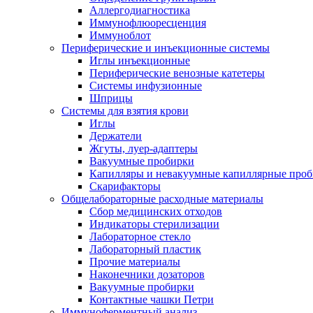
Аллергодиагностика
Иммунофлюоресценция
Иммуноблот
Периферические и инъекционные системы
Иглы инъекционные
Периферические венозные катетеры
Системы инфузионные
Шприцы
Системы для взятия крови
Иглы
Держатели
Жгуты, луер-адаптеры
Вакуумные пробирки
Капилляры и невакуумные капиллярные про
Скарифакторы
Общелабораторные расходные материалы
Сбор медицинских отходов
Индикаторы стерилизации
Лабораторное стекло
Лабораторный пластик
Прочие материалы
Наконечники дозаторов
Вакуумные пробирки
Контактные чашки Петри
Иммуноферментный анализ