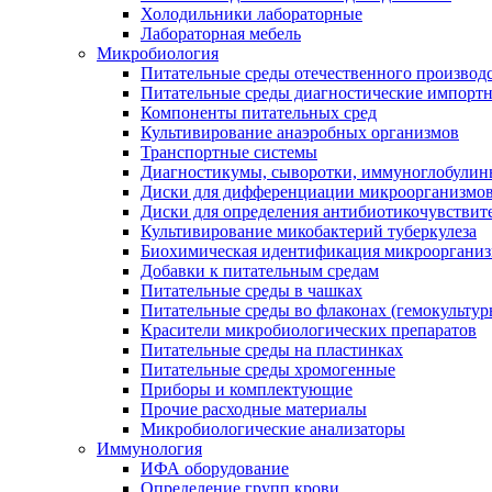
Холодильники лабораторные
Лабораторная мебель
Микробиология
Питательные среды отечественного производ
Питательные среды диагностические импорт
Компоненты питательных сред
Культивирование анаэробных организмов
Транспортные системы
Диагностикумы, сыворотки, иммуноглобулин
Диски для дифференциации микроорганизмо
Диски для определения антибиотикочувствит
Культивирование микобактерий туберкулеза
Биохимическая идентификация микрооргани
Добавки к питательным средам
Питательные среды в чашках
Питательные среды во флаконах (гемокультур
Красители микробиологических препаратов
Питательные среды на пластинках
Питательные среды хромогенные
Приборы и комплектующие
Прочие расходные материалы
Микробиологические анализаторы
Иммунология
ИФА оборудование
Определение групп крови