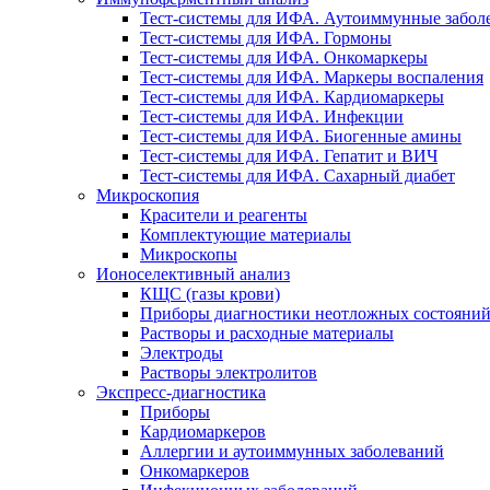
Тест-системы для ИФА. Аутоиммунные забол
Тест-системы для ИФА. Гормоны
Тест-системы для ИФА. Онкомаркеры
Тест-системы для ИФА. Маркеры воспаления
Тест-системы для ИФА. Кардиомаркеры
Тест-системы для ИФА. Инфекции
Тест-системы для ИФА. Биогенные амины
Тест-системы для ИФА. Гепатит и ВИЧ
Тест-системы для ИФА. Сахарный диабет
Микроскопия
Красители и реагенты
Комплектующие материалы
Микроскопы
Ионоселективный анализ
КЩС (газы крови)
Приборы диагностики неотложных состояни
Растворы и расходные материалы
Электроды
Растворы электролитов
Экспресс-диагностика
Приборы
Кардиомаркеров
Аллергии и аутоиммунных заболеваний
Онкомаркеров