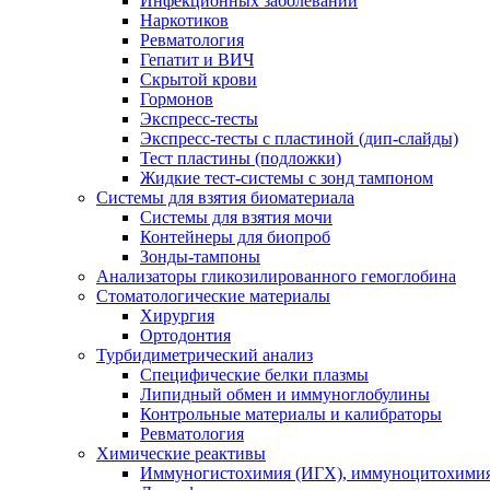
Инфекционных заболеваний
Наркотиков
Ревматология
Гепатит и ВИЧ
Скрытой крови
Гормонов
Экспресс-тесты
Экспресс-тесты с пластиной (дип-слайды)
Тест пластины (подложки)
Жидкие тест-системы с зонд тампоном
Системы для взятия биоматериала
Системы для взятия мочи
Контейнеры для биопроб
Зонды-тампоны
Анализаторы гликозилированного гемоглобина
Стоматологические материалы
Хирургия
Ортодонтия
Турбидиметрический анализ
Специфические белки плазмы
Липидный обмен и иммуноглобулины
Контрольные материалы и калибраторы
Ревматология
Химические реактивы
Иммуногистохимия (ИГХ), иммуноцитохимия