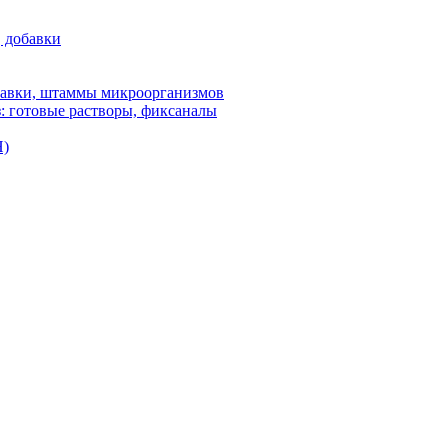
, добавки
бавки, штаммы микроорганизмов
: готовые растворы, фиксаналы
H)