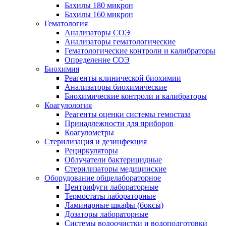
Бахилы 180 микрон
Бахилы 160 микрон
Гематология
Анализаторы СОЭ
Анализаторы гематологические
Гематологические контроли и калибраторы
Определение СОЭ
Биохимия
Реагенты клинической биохимии
Анализаторы биохимические
Биохимические контроли и калибраторы
Коагулология
Реагенты оценки системы гемостаза
Принадлежности для приборов
Коагулометры
Стерилизация и дезинфекция
Рециркуляторы
Облучатели бактерицидные
Стерилизаторы медицинские
Оборудование общелабораторное
Центрифуги лабораторные
Термостаты лабораторные
Ламинарные шкафы (боксы)
Дозаторы лабораторные
Системы водоочистки и водоподготовки