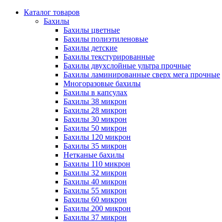
Каталог товаров
Бахилы
Бахилы цветные
Бахилы полиэтиленовые
Бахилы детские
Бахилы текстурированные
Бахилы двухслойные ультра прочные
Бахилы ламинированные сверх мега прочные
Многоразовые бахилы
Бахилы в капсулах
Бахилы 38 микрон
Бахилы 28 микрон
Бахилы 30 микрон
Бахилы 50 микрон
Бахилы 120 микрон
Бахилы 35 микрон
Нетканые бахилы
Бахилы 110 микрон
Бахилы 32 микрон
Бахилы 40 микрон
Бахилы 55 микрон
Бахилы 60 микрон
Бахилы 200 микрон
Бахилы 37 микрон