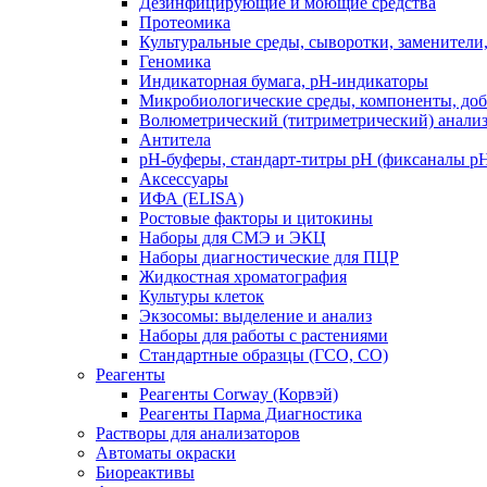
Дезинфицирующие и моющие средства
Протеомика
Культуральные среды, сыворотки, заменители
Геномика
Индикаторная бумага, рН-индикаторы
Микробиологические среды, компоненты, до
Волюметрический (титриметрический) анализ
Антитела
pH-буферы, стандарт-титры pH (фиксаналы p
Аксессуары
ИФА (ELISA)
Ростовые факторы и цитокины
Наборы для СМЭ и ЭКЦ
Наборы диагностические для ПЦР
Жидкостная хроматография
Культуры клеток
Экзосомы: выделение и анализ
Наборы для работы с растениями
Стандартные образцы (ГСО, CO)
Реагенты
Реагенты Corway (Корвэй)
Реагенты Парма Диагностика
Растворы для анализаторов
Автоматы окраски
Биореактивы