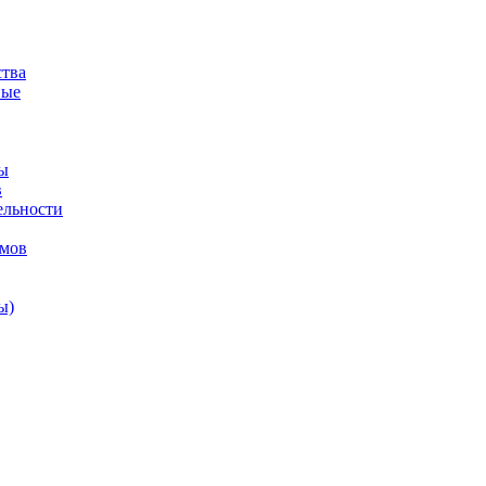
ства
ные
ы
в
ельности
змов
ы)