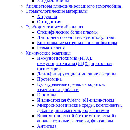
Зонды-тампоны
Анализаторы гликозилированного гемоглобина
Стоматологические материалы
Хирургия
Ортодонтия
Турбидиметрический анализ
Специфические белки плазмы
Липидный обмен и иммуноглобулины
Контрольные материалы и калибраторы
Ревматология
Химические реактивы
Иммуногистохимия (ИГХ),
иммуноцитохимия (ИЦХ), проточная
цитометрия
Дезинфицирующие и моющие средства
Протеомика
Культуральные среды, сыворотки,
заменители, добавки
Геномика
Индикаторная бумага, рН-индикаторы
Микробиологические среды, компоненты,
добавки, штаммы микроорганизмов
Волюметрический (титриметрический)
анализ: готовые растворы, фиксаналы
Антитела