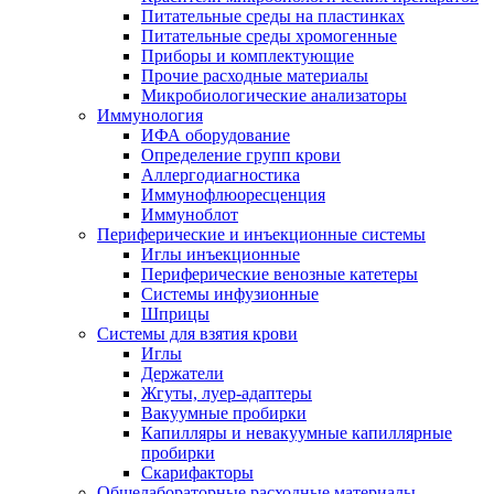
Питательные среды на пластинках
Питательные среды хромогенные
Приборы и комплектующие
Прочие расходные материалы
Микробиологические анализаторы
Иммунология
ИФА оборудование
Определение групп крови
Аллергодиагностика
Иммунофлюоресценция
Иммуноблот
Периферические и инъекционные системы
Иглы инъекционные
Периферические венозные катетеры
Системы инфузионные
Шприцы
Системы для взятия крови
Иглы
Держатели
Жгуты, луер-адаптеры
Вакуумные пробирки
Капилляры и невакуумные капиллярные
пробирки
Скарифакторы
Общелабораторные расходные материалы