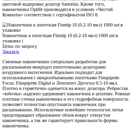
цветовой кодировке дозатор Sartorius. Кроме того,
наконечники Optifit производятся в условиях «Чистой
Комнаты» соответствии с сертификатом ISO 8.
Наконечник к пипеткам Finntip 10 (0.2-10 мкл) 1000 шт.в
упаковке
i
Цена: по запросу
Заказать
Сменные наконечники специально разработан для
раскапывания микродоз пипеточными дозаторами
воздушного вытеснения. Идеально подходит для
использования с микрообъемными пипетками Finnpipette
Focus, Finnpipette Digital и Ленпипет Дигитал 0.5-10 мкл.
Плотно и герметично одевается на конус дозатора. Ребристая
«юбочка» надежно удерживает наконечник в штативе. Ровные
плотные стенки наконечника и его гидрофобная поверхность
позволяет полностью опустошить наконечник при
раскапывании. Используемые новейшие технологии литья
предотвращают образование облоя вокруг отверстия
наконечника, а так же гарантирует правильность формы
наконечника