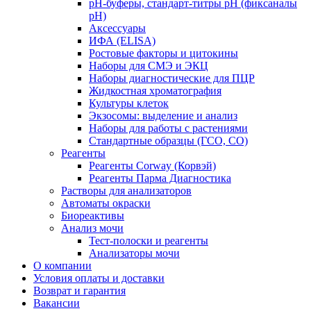
pH-буферы, стандарт-титры pH (фиксаналы
pH)
Аксессуары
ИФА (ELISA)
Ростовые факторы и цитокины
Наборы для СМЭ и ЭКЦ
Наборы диагностические для ПЦР
Жидкостная хроматография
Культуры клеток
Экзосомы: выделение и анализ
Наборы для работы с растениями
Стандартные образцы (ГСО, CO)
Реагенты
Реагенты Corway (Корвэй)
Реагенты Парма Диагностика
Растворы для анализаторов
Автоматы окраски
Биореактивы
Анализ мочи
Тест-полоски и реагенты
Анализаторы мочи
О компании
Условия оплаты и доставки
Возврат и гарантия
Вакансии