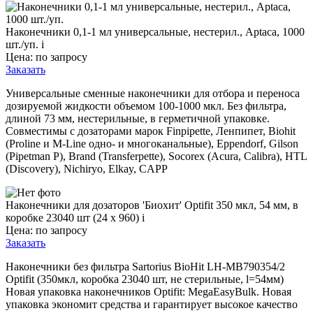
Наконечники 0,1-1 мл универсальные, нестерил., Aptaca, 1000
шт./уп.
i
Цена: по запросу
Заказать
Универсальные сменные наконечники для отбора и переноса
дозируемой жидкости объемом 100-1000 мкл. Без фильтра,
длиной 73 мм, нестерильные, в герметичной упаковке.
Совместимы с дозаторами марок Finpipette, Ленпипет, Biohit
(Proline и M-Line одно- и многоканальные), Eppendorf, Gilson
(Pipetman P), Brand (Transferpette), Socorex (Acura, Calibra), HTL
(Discovery), Nichiryo, Elkay, CAPP
Наконечники для дозаторов 'Биохит' Optifit 350 мкл, 54 мм, в
коробке 23040 шт (24 x 960)
i
Цена: по запросу
Заказать
Наконечники без фильтра Sartorius BioHit LH-MB790354/2
Optifit (350мкл, коробка 23040 шт, не стерильные, l=54мм)
Новая упаковка наконечников Optifit: MegaEasyBulk. Новая
упаковка экономит средства и гарантирует высокое качество