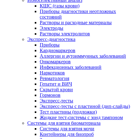
Ионоселективный анализ
КЩС (газы крови)
Приборы диагностики неотложных
состояний
Растворы и расходные материалы
Электроды
Растворы электролитов
Экспресс-диагностика
Приборы
Кардиомаркеров
Аллергии и аутоиммунных заболеваний
Онкомаркеров
Инфекционных заболеваний
Наркотиков
Ревматология
Гепатит и ВИЧ
Скрытой крови
Гормонов
Экспресс-тесты
Экспресс-тесты с пластиной (дип-слайды)
Тест пластины (подложки)
Жидкие тест-системы с зонд тампоном
Системы для взятия биоматериала
Системы для взятия мочи
Контейнеры для биопроб