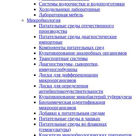
Системы водоочистки и водоподготовки
Холодильники лабораторные
Лабораторная мебель
Микробиология
Питательные среды отечественного
производства
Питательные среды диагностические
импортные
Компоненты питательных сред
Культивирование анаэробных организмов
Транспортные системы
Диагностикумы, сыворотки,
иммуноглобулины
Диски для дифференциации
микроорганизмов
Диски для определения
антибиотикочувствительности
Культивирование микобактерий туберкулеза
Биохимическая идентификация
микроорганизмов
Добавки к питательным средам
Питательные среды в чашках
Питательные среды во флаконах
(гемокультуры)
Красители микробиологических препаратов