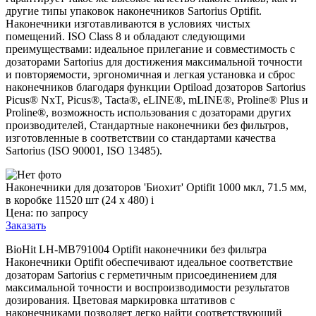
другие типы упаковок наконечников Sartorius Optifit.
Наконечники изготавливаются в условиях чистых
помещений. ISO Class 8 и обладают следующими
преимуществами: идеальное прилегание и совместимость с
дозаторами Sartorius для достижения максимальной точности
и повторяемости, эргономичная и легкая установка и сброс
наконечников благодаря функции Optiload дозаторов Sartorius
Picus® NxT, Picus®, Tacta®, eLINE®, mLINE®, Proline® Plus и
Proline®, возможность использования с дозаторами других
производителей, Стандартные наконечники без фильтров,
изготовленные в соответствии со стандартами качества
Sartorius (ISO 90001, ISO 13485).
Наконечники для дозаторов 'Биохит' Optifit 1000 мкл, 71.5 мм,
в коробке 11520 шт (24 x 480)
i
Цена: по запросу
Заказать
BioHit LH-MB791004 Optifit наконечники без фильтра
Наконечники Optifit обеспечивают идеальное соответствие
дозаторам Sartorius с герметичным присоединением для
максимальной точности и воспроизводимости результатов
дозирования. Цветовая маркировка штативов с
наконечниками позволяет легко найти соответствующий