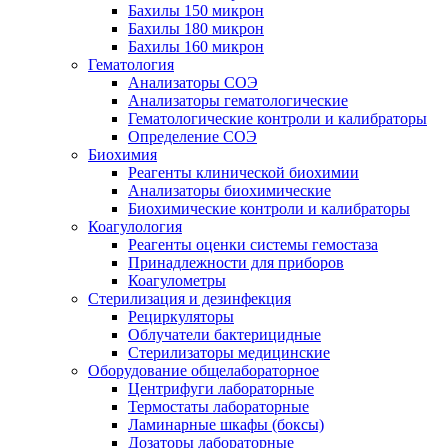
Бахилы 150 микрон
Бахилы 180 микрон
Бахилы 160 микрон
Гематология
Анализаторы СОЭ
Анализаторы гематологические
Гематологические контроли и калибраторы
Определение СОЭ
Биохимия
Реагенты клинической биохимии
Анализаторы биохимические
Биохимические контроли и калибраторы
Коагулология
Реагенты оценки системы гемостаза
Принадлежности для приборов
Коагулометры
Стерилизация и дезинфекция
Рециркуляторы
Облучатели бактерицидные
Стерилизаторы медицинские
Оборудование общелабораторное
Центрифуги лабораторные
Термостаты лабораторные
Ламинарные шкафы (боксы)
Дозаторы лабораторные