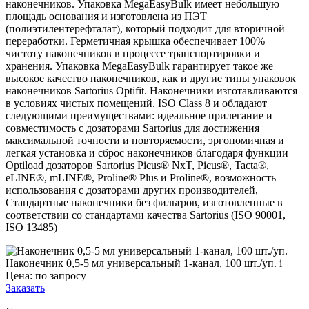
наконечников. Упаковка MegaEasyBulk имеет небольшую
площадь основания и изготовлена из ПЭТ
(полиэтилентерефталат), который подходит для вторичной
переработки. Герметичная крышка обеспечивает 100%
чистоту наконечников в процессе транспортировки и
хранения. Упаковка MegaEasyBulk гарантирует такое же
высокое качество наконечников, как и другие типы упаковок
наконечников Sartorius Optifit. Наконечники изготавливаются
в условиях чистых помещений. ISO Class 8 и обладают
следующими преимуществами: идеальное прилегание и
совместимость с дозаторами Sartorius для достижения
максимальной точности и повторяемости, эргономичная и
легкая установка и сброс наконечников благодаря функции
Optiload дозаторов Sartorius Picus® NxT, Picus®, Tacta®,
eLINE®, mLINE®, Proline® Plus и Proline®, возможность
использования с дозаторами других производителей,
Стандартные наконечники без фильтров, изготовленные в
соответствии со стандартами качества Sartorius (ISO 90001,
ISO 13485)
Наконечник 0,5-5 мл универсальный 1-канал, 100 шт./уп.
i
Цена: по запросу
Заказать