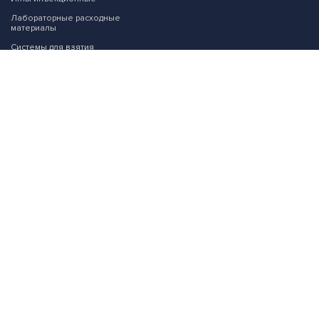
Лабораторные расходные
материалы
Системы для взятия
биоматериала
Растворы для анализаторов
Химические реактивы
МЫ В СОЦСЕТЯХ:
Возникли вопросы?
00
00
Звоните с 9
до 22
, без выходных
+7 (499) 113-01-19
info@labmed-market.ru