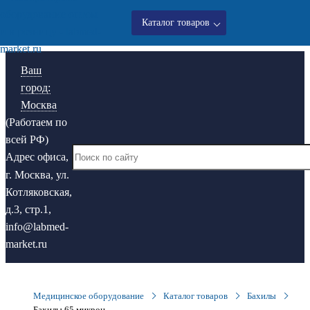
Каталог товаров
Ваш
город:
Москва
(Работаем по
всей РФ)
Адрес офиса,
г. Москва, ул.
Котляковская,
д.3, стр.1,
info@labmed-
market.ru
Медицинское оборудование
Каталог товаров
Бахилы
Бахилы 65 микрон