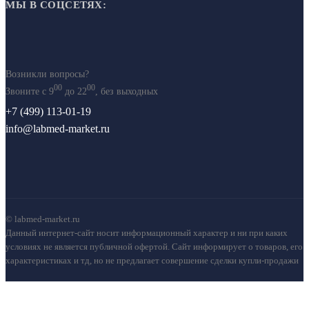
МЫ В СОЦСЕТЯХ:
Возникли вопросы?
00
00
Звоните с 9
до 22
, без выходных
+7 (499) 113-01-19
info@labmed-market.ru
© labmed-market.ru
Данный интернет-сайт носит информационный характер и ни при каких
условиях не является публичной офертой. Сайт информирует о товаров, его
характеристиках и тд, но не предлагает совершение сделки купли-продажи